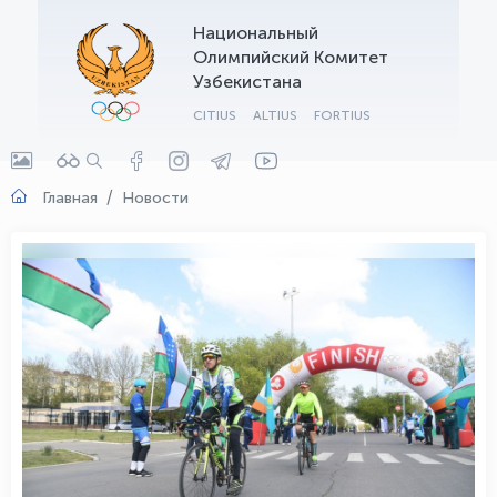
Национальный
OLYMPCHIK AI - yordamchi
Олимпийский Комитет
Онлайн · olympic.uz
Узбекистана
CITIUS
ALTIUS
FORTIUS
Главная
Новости