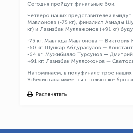
Сегодня пройдут финальные бои.
Четверо наших представителей выйдут н
Мавлонова (-75 кг), финалист Азиады Ш
кг) и Лазизбек Муллажонов (+91 кг) буд
-75 кг: Мавлуда Мавлонова — Виктория К
-60 кг: Шункар Абдурасулов — Констант
-64 кг: Мужибилло Турсунов — Дмитрий 
+91 кг: Лазизбек Мулложонов — Светосла
Напоминаем, в полуфинале трое наших 
Узбекистана имеется столько же бронз
Распечатать