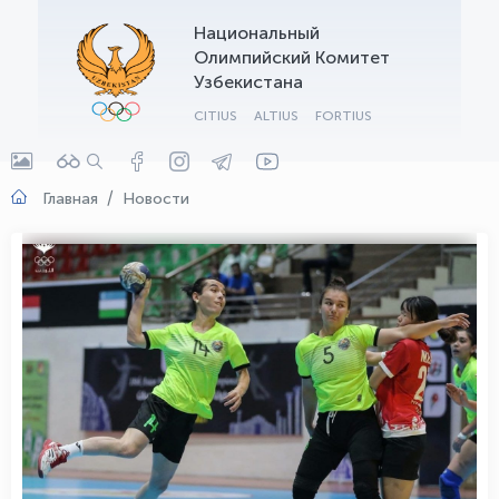
Национальный
OLYMPCHIK AI - yordamchi
Олимпийский Комитет
Онлайн · olympic.uz
Узбекистана
CITIUS
ALTIUS
FORTIUS
Главная
Новости