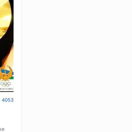
4053
ке