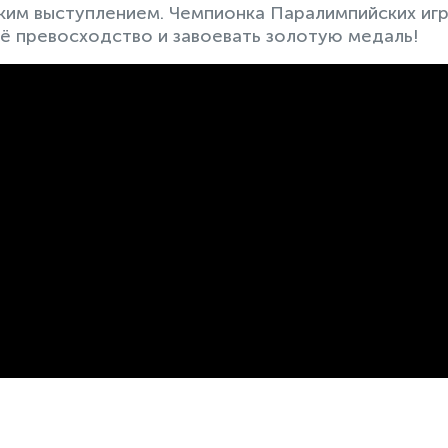
ким выступлением. Чемпионка Паралимпийских иг
оë превосходство и завоевать золотую медаль!