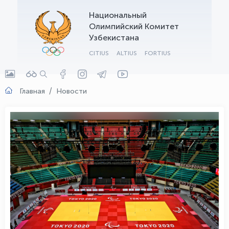
Национальный
OLYMPCHIK AI - yordamchi
Олимпийский Комитет
Онлайн · olympic.uz
Узбекистана
CITIUS
ALTIUS
FORTIUS
Главная
Новости