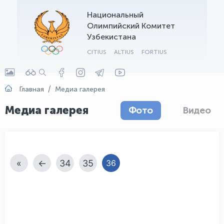
Национальный
OLYMPCHIK AI - yordamchi
Олимпийский Комитет
Онлайн · olympic.uz
Узбекистана
CITIUS
ALTIUS
FORTIUS
Главная
Медиа галерея
Медиа галерея
Фото
Видео
«
←
34
35
36