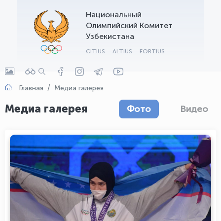
Национальный
OLYMPCHIK AI - yordamchi
Олимпийский Комитет
Онлайн · olympic.uz
Узбекистана
CITIUS
ALTIUS
FORTIUS
Главная
Медиа галерея
Медиа галерея
Фото
Видео