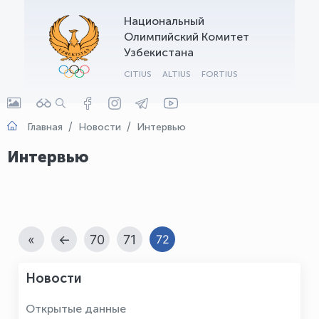
Национальный
OLYMPCHIK AI - yordamchi
Олимпийский Комитет
Онлайн · olympic.uz
Узбекистана
CITIUS
ALTIUS
FORTIUS
Главная
Новости
Интервью
Интервью
«
←
70
71
72
Новости
Открытые данные