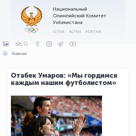
Национальный
OLYMPCHIK AI - yordamchi
Олимпийский Комитет
Онлайн · olympic.uz
Узбекистана
CITIUS
ALTIUS
FORTIUS
Главная
Отабек Умаров: «Мы гордимся
каждым нашим футболистом»