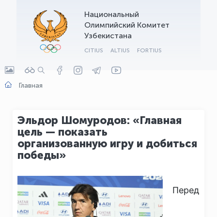
Национальный
OLYMPCHIK AI - yordamchi
Олимпийский Комитет
Онлайн · olympic.uz
Узбекистана
CITIUS
ALTIUS
FORTIUS
Главная
Эльдор Шомуродов: «Главная
цель — показать
организованную игру и добиться
победы»
​Перед