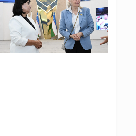
OLYMPCHIK AI - yordamchi
Онлайн · olympic.uz