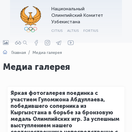
Национальный
OLYMPCHIK AI - yordamchi
Олимпийский Комитет
Онлайн · olympic.uz
Узбекистана
CITIUS
ALTIUS
FORTIUS
Главная
Медиа галерея
Медиа галерея
Яркая фотогалерея поединка с
участием Гуломжона Абдуллаева,
победившего соперника из
Кыргызстана в борьбе за бронзовую
медаль Олимпийских игр. За успешным
выступлением нашего