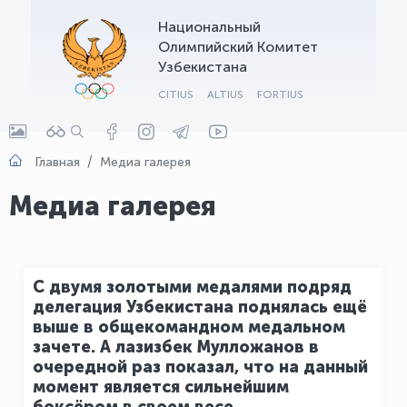
Национальный
OLYMPCHIK AI - yordamchi
Олимпийский Комитет
Онлайн · olympic.uz
Узбекистана
CITIUS
ALTIUS
FORTIUS
Главная
Медиа галерея
Медиа галерея
С двумя золотыми медалями подряд
делегация Узбекистана поднялась ещё
выше в общекомандном медальном
зачете. А лазизбек Мулложанов в
очередной раз показал, что на данный
момент является сильнейшим