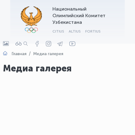
Национальный
OLYMPCHIK AI - yordamchi
Олимпийский Комитет
Онлайн · olympic.uz
Узбекистана
CITIUS
ALTIUS
FORTIUS
Главная
Медиа галерея
Медиа галерея
Шохруху Давлатову и Екатерине
Тунгусковой вручены автомобили "BYD
Song Pro". Стали известны имена
победителей VI международного
марафона BYD Ташкент, в котором
приняли участие не только