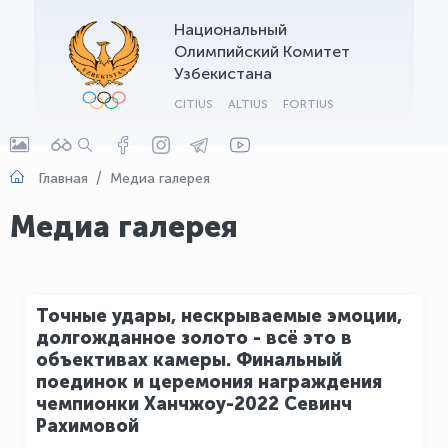
Национальный
OLYMPCHIK AI - yordamchi
Олимпийский Комитет
Онлайн · olympic.uz
Узбекистана
CITIUS
ALTIUS
FORTIUS
Главная
Медиа галерея
Медиа галерея
Точные удары, нескрываемые эмоции,
долгожданное золото - всё это в
объективах камеры. Финальный
поединок и церемония награждения
чемпионки Ханчжоу-2022 Севинч
Рахимовой