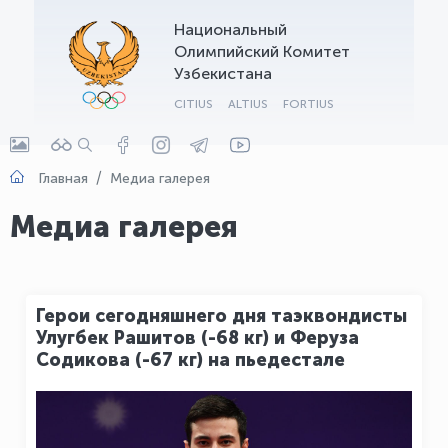
Национальный
OLYMPCHIK AI - yordamchi
Олимпийский Комитет
Онлайн · olympic.uz
Узбекистана
CITIUS
ALTIUS
FORTIUS
Главная
Медиа галерея
Медиа галерея
Герои сегодняшнего дня таэквондисты
Улугбек Рашитов (-68 кг) и Феруза
Содикова (-67 кг) на пьедестале