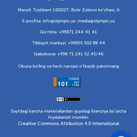
Manzil: Toshkent 100027, Botir Zokirov ko'chasi, 6
E-pochta: info@olympic.uz ,
media@olympic.uz
Qo‘mita: +99871 244 41 41
Tibbiyot markazi: +99855 502 88 44
Qabulxona: +998 71 241 52 45/46
Obuna bo'ling va hech narsani o'tkazib yubormang
Saytdagi barcha materiallardan quyidagi lisenziya bo‘yicha
foydalanish mumkin:
Creative Commons Attribution 4.0 International
.