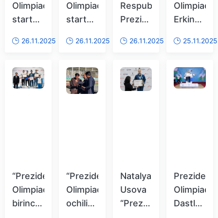
Olimpiadasiga
Olimpiadasiga
Respublikasi
Olimpiadas
start
start
Prezidenti
Erkin
berildi
berildi
Shavkat
kurash
26.11.2025
26.11.2025
26.11.2025
25.11.2025
Mirziyoyevning
bahslari
Prezident
yakunland
Olimpiadasi
oʻyinlarining
ochilish
marosimidagi
nutqi
“Prezident
“Prezident
Natalya
Prezident
Olimpiadasi”ning
Olimpiadasi”
Usova
Olimpiadas
birinchi
ochilish
“Prezident
Dastlabki
kunida
marosimi
Olimpiadasi”ning
gʻoliblar