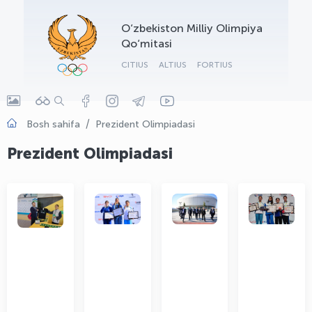
OLYMPCHIK AI - yordamchi
O‘zbekiston Milliy Olimpiya
Onlayn · olympic.uz
Qo‘mitasi
CITIUS
ALTIUS
FORTIUS
Bosh sahifa
Prezident Olimpiadasi
Prezident Olimpiadasi