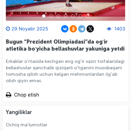
29 Noyabr 2025
1403
Bugun “Prezident Olimpiadasi”da ogʻir
atletika boʻyicha bellashuvlar yakuniga yetdi
Erkaklar oʻrtasida kechgan eng ogʻir vazn toifalaridagi
bellashuvlar qanchalik qiziqarli oʻtganini musobaqani
tomosha qilish uchun kelgan mehmonlardan ilgʻab
olish qiyin emas.
Chop etish
Yangiliklar
Ochiq ma'lumotlar