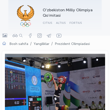
OLYMPCHIK AI - yordamchi
O‘zbekiston Milliy Olimpiya
Onlayn · olympic.uz
Qo‘mitasi
CITIUS
ALTIUS
FORTIUS
Bosh sahifa
Yangiliklar
Prezident Olimpiadasi