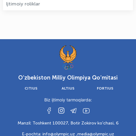
Ijtimoiy roliklar
O‘zbekiston Milliy Olimpiya Qo‘mitasi
CITIUS
ALTIUS
FORTIUS
Biz ijtimoiy tarmoqlarda:
Manzil: Toshkent 100027, Botir Zokirov ko'chasi, 6
E-pochta: info@olympic.uz ,
media@olympic.uz