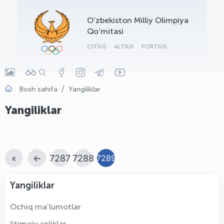
OLYMPCHIK AI - yordamchi
O‘zbekiston Milliy Olimpiya
Onlayn · olympic.uz
Qo‘mitasi
CITIUS
ALTIUS
FORTIUS
Bosh sahifa
Yangiliklar
Yangiliklar
«
←
7287
7288
7289
Yangiliklar
Ochiq ma'lumotlar
Ijtimoiy roliklar