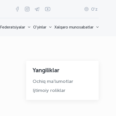
O'z
Federatsiyalar
O'yinlar
Xalqaro munosabatlar
Yangiliklar
Ochiq ma'lumotlar
Ijtimoiy roliklar
OLYMPCHIK AI - yordamchi
Onlayn · olympic.uz