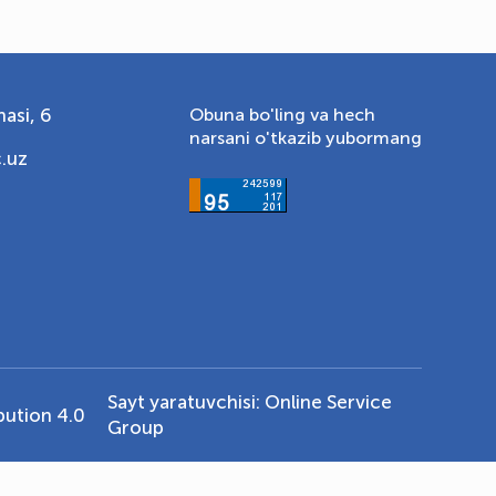
asi, 6
Obuna bo'ling va hech
narsani o'tkazib yubormang
.uz
Sayt yaratuvchisi:
Online Service
ution 4.0
Group