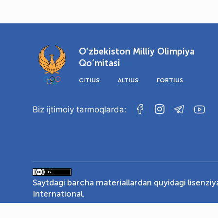
O‘zbekiston Milliy Olimpiya
Qo‘mitasi
CITIUS
ALTIUS
FORTIUS
Biz ijtimoiy tarmoqlarda:
Saytdagi barcha materiallardan quyidagi lisenzi
International
.