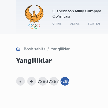
O‘zbekiston Milliy Olimpiya
Qo‘mitasi
CITIUS
ALTIUS
FORTIUS
Bosh sahifa
Yangiliklar
Yangiliklar
«
←
7286
7287
7288