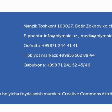
Manzil: Toshkent 100027, Botir Zokirov ko'ch
E-pochta: info@olympic.uz ,
media@olympic
Qo‘mita: +99871 244 41 41
Tibbiyot markazi: +99855 502 88 44
Qabulxona: +998 71 241 52 45/46
ya bo‘yicha foydalanish mumkin:
Creative Commons Attrib