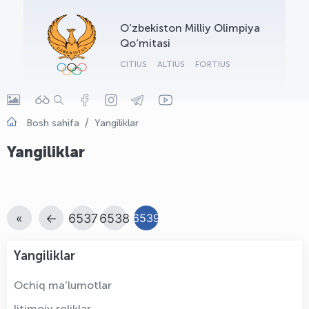
OLYMPCHIK AI - yordamchi
O‘zbekiston Milliy Olimpiya
Onlayn · olympic.uz
Qo‘mitasi
CITIUS
ALTIUS
FORTIUS
Bosh sahifa
Yangiliklar
Yangiliklar
«
←
6537
6538
6539
Yangiliklar
Ochiq ma'lumotlar
Ijtimoiy roliklar