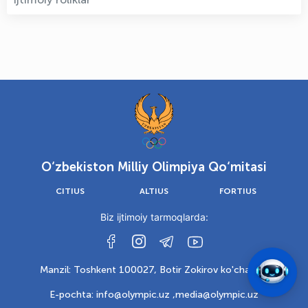
O‘zbekiston Milliy Olimpiya Qo‘mitasi
CITIUS
ALTIUS
FORTIUS
Biz ijtimoiy tarmoqlarda:
Manzil: Toshkent 100027, Botir Zokirov ko'chasi, 6
E-pochta: info@olympic.uz ,
media@olympic.uz