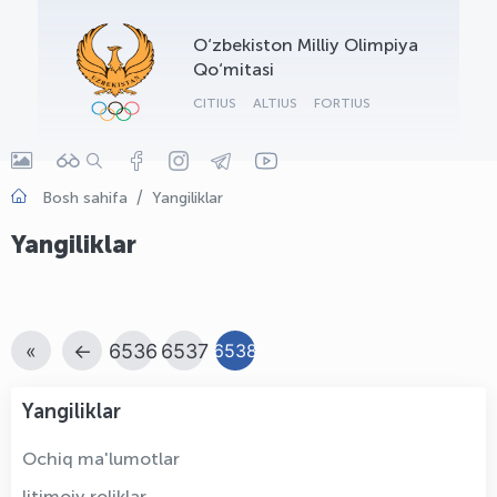
OLYMPCHIK AI - yordamchi
O‘zbekiston Milliy Olimpiya
Onlayn · olympic.uz
Qo‘mitasi
CITIUS
ALTIUS
FORTIUS
Bosh sahifa
Yangiliklar
Yangiliklar
«
←
6536
6537
6538
Yangiliklar
Ochiq ma'lumotlar
Ijtimoiy roliklar