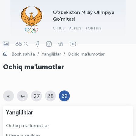
OLYMPCHIK AI - yordamchi
O‘zbekiston Milliy Olimpiya
Onlayn · olympic.uz
Qo‘mitasi
CITIUS
ALTIUS
FORTIUS
Bosh sahifa
Yangiliklar
Ochiq ma'lumotlar
Ochiq ma'lumotlar
«
←
27
28
29
Yangiliklar
Ochiq ma'lumotlar
Ijtimoiy roliklar