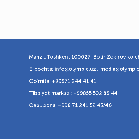
Manzil: Toshkent 100027, Botir Zokirov ko'ch
E-pochta: info@olympic.uz ,
media@olympic
Qo‘mita: +99871 244 41 41
Tibbiyot markazi: +99855 502 88 44
Qabulxona: +998 71 241 52 45/46