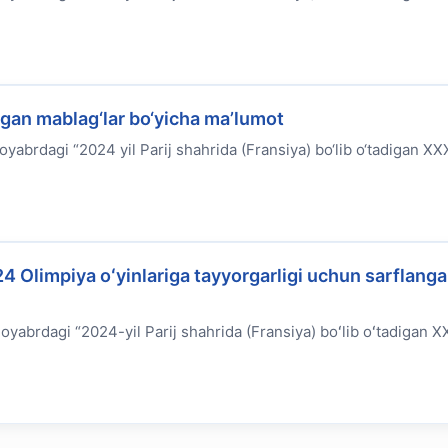
lgan mablag‘lar bo‘yicha ma’lumot
yabrdagi “2024 yil Parij shahrida (Fransiya) bo‘lib o‘tadigan XXX
4 Olimpiya oʻyinlariga tayyorgarligi uchun sarflang
yabrdagi “2024-yil Parij shahrida (Fransiya) boʻlib oʻtadigan XX