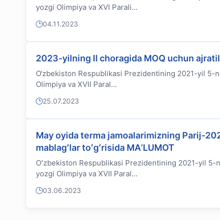
yozgi Olimpiya va XVI Parali...
04.11.2023
2023-yilning II choragida MOQ uchun ajrati
O‘zbekiston Respublikasi Prezidentining 2021-yil 5-no
Olimpiya va XVII Paral...
25.07.2023
May oyida terma jamoalarimizning Parij-202
mablagʻlar toʻgʻrisida MAʼLUMOT
Oʻzbekiston Respublikasi Prezidentining 2021-yil 5-no
yozgi Olimpiya va XVII Paral...
03.06.2023