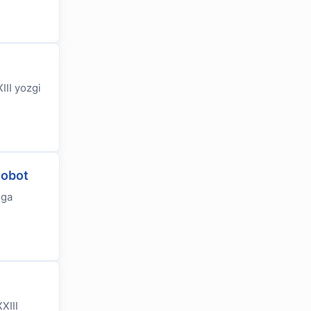
III yozgi
sobot
lga
XIII