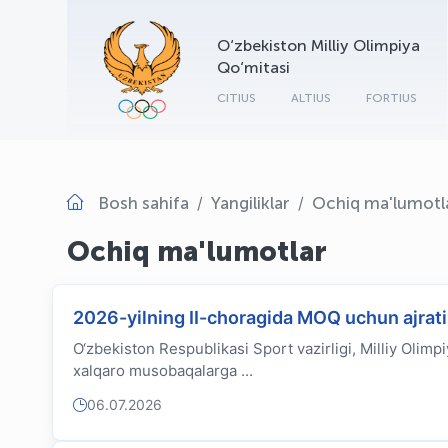
O‘zbekiston Milliy Olimpiya
Qo‘mitasi
CITIUS
ALTIUS
FORTIUS
Bosh sahifa
Yangiliklar
Ochiq ma'lumotl
Ochiq ma'lumotlar
2026-yilning II-choragida MOQ uchun ajrati
O‘zbekiston Respublikasi Sport vazirligi, Milliy Olimpi
xalqaro musobaqalarga ...
06.07.2026