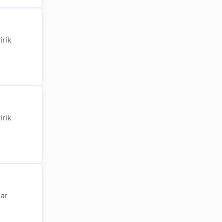
irik
irik
lar