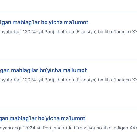
ilgan mablag‘lar bo‘yicha ma’lumot
yabrdagi “2024-yil Parij shahrida (Fransiya) boʻlib oʻtadigan XX
lgan mablag‘lar bo‘yicha ma’lumot
yabrdagi “2024-yil Parij shahrida (Fransiya) boʻlib oʻtadigan XX
gan mablag‘lar bo‘yicha ma’lumot
yabrdagi “2024 yil Parij shahrida (Fransiya) bo‘lib o‘tadigan XXX