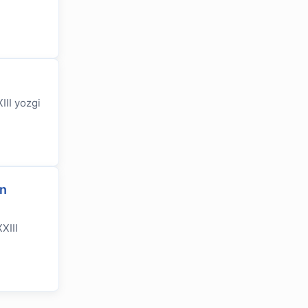
III yozgi
an
OLYMPCHIK AI - yordamchi
Onlayn · olympic.uz
XIII