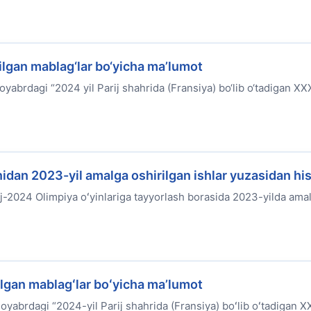
lgan mablag‘lar bo‘yicha ma’lumot
yabrdagi “2024 yil Parij shahrida (Fransiya) bo‘lib o‘tadigan XXX
nidan 2023-yil amalga oshirilgan ishlar yuzasidan hi
ij-2024 Olimpiya oʻyinlariga tayyorlash borasida 2023-yilda ama
ilgan mablagʻlar boʻyicha maʼlumot
yabrdagi “2024-yil Parij shahrida (Fransiya) boʻlib oʻtadigan XX