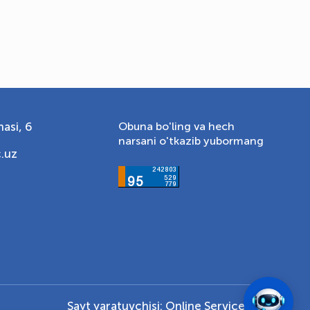
asi, 6
Obuna bo'ling va hech
narsani o'tkazib yubormang
.uz
Sayt yaratuvchisi:
Online Service