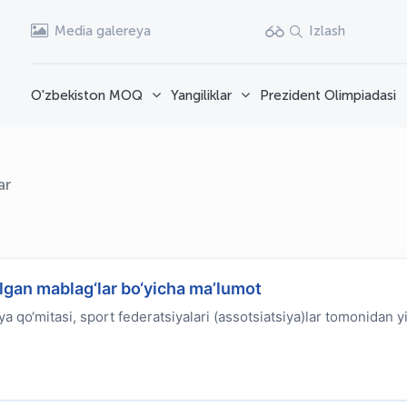
Media galereya
Izlash
O'zbekiston MOQ
Yangiliklar
Prezident Olimpiadasi
ar
lgan mablag‘lar bo‘yicha ma’lumot
ya qo‘mitasi, sport federatsiyalari (assotsiatsiya)lar tomonidan yi