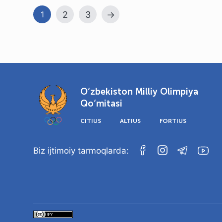
2
3
→
1
O‘zbekiston Milliy Olimpiya
Qo‘mitasi
CITIUS
ALTIUS
FORTIUS
Biz ijtimoiy tarmoqlarda: