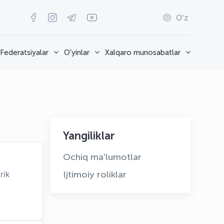
O'z
Federatsiyalar
O'yinlar
Xalqaro munosabatlar
Yangiliklar
Ochiq ma'lumotlar
Ijtimoiy roliklar
rik