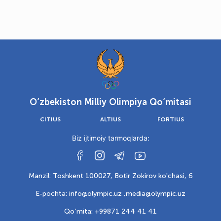
O‘zbekiston Milliy Olimpiya Qo‘mitasi
CITIUS
ALTIUS
FORTIUS
Biz ijtimoiy tarmoqlarda:
Manzil: Toshkent 100027, Botir Zokirov ko'chasi, 6
E-pochta: info@olympic.uz ,
media@olympic.uz
Qo‘mita: +99871 244 41 41