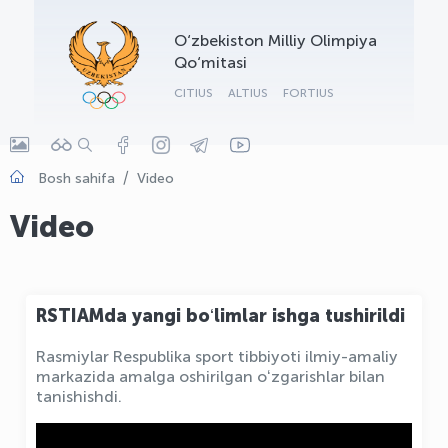
OLYMPCHIK AI - yordamchi
O‘zbekiston Milliy Olimpiya
Onlayn · olympic.uz
Qo‘mitasi
CITIUS
ALTIUS
FORTIUS
Bosh sahifa
Video
Video
RSTIAMda yangi boʻlimlar ishga tushirildi
Rasmiylar Respublika sport tibbiyoti ilmiy-amaliy
markazida amalga oshirilgan oʻzgarishlar bilan
tanishishdi.