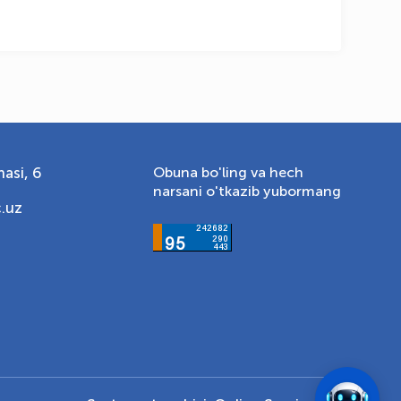
asi, 6
Obuna bo'ling va hech
narsani o'tkazib yubormang
.uz