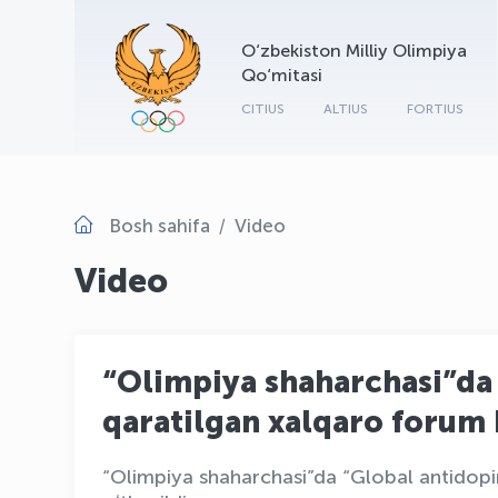
O‘zbekiston Milliy Olimpiya
Qo‘mitasi
CITIUS
ALTIUS
FORTIUS
Bosh sahifa
Video
Video
“Olimpiya shaharchasi”da
qaratilgan xalqaro forum
“Olimpiya shaharchasi”da “Global antidopi