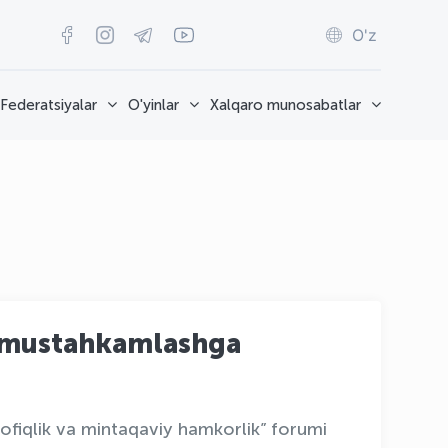
O'z
Federatsiyalar
O'yinlar
Xalqaro munosabatlar
i mustahkamlashga
ofiqlik va mintaqaviy hamkorlik” forumi