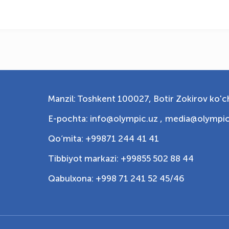
Manzil: Toshkent 100027, Botir Zokirov ko'ch
E-pochta: info@olympic.uz ,
media@olympic
Qo‘mita: +99871 244 41 41
Tibbiyot markazi: +99855 502 88 44
Qabulxona: +998 71 241 52 45/46