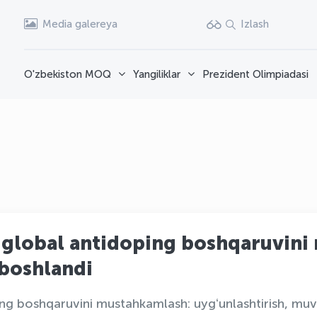
Media galereya
Izlash
O'zbekiston MOQ
Yangiliklar
Prezident Olimpiadasi
 global antidoping boshqaruvin
 boshlandi
ng boshqaruvini mustahkamlash: uygʻunlashtirish, muv