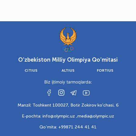
O‘zbekiston Milliy Olimpiya Qo‘mitasi
CITIUS
ALTIUS
FORTIUS
Biz ijtimoiy tarmoqlarda:
Manzil: Toshkent 100027, Botir Zokirov ko'chasi, 6
E-pochta: info@olympic.uz ,
media@olympic.uz
Qo‘mita: +99871 244 41 41