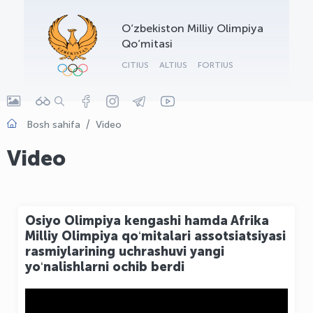
OLYMPCHIK AI - yordamchi
O‘zbekiston Milliy Olimpiya
Onlayn · olympic.uz
Qo‘mitasi
CITIUS
ALTIUS
FORTIUS
Bosh sahifa
Video
Video
Osiyo Olimpiya kengashi hamda Afrika
Milliy Olimpiya qoʻmitalari assotsiatsiyasi
rasmiylarining uchrashuvi yangi
yoʻnalishlarni ochib berdi