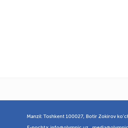
Manzil: Toshkent 100027, Botir Zokirov ko'ch
E-pochta: info@olympic.uz ,
media@olympic