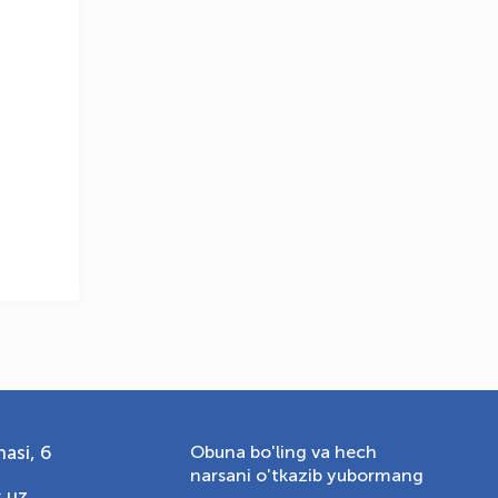
OLYMPCHIK AI - yordamchi
Onlayn · olympic.uz
asi, 6
Obuna bo'ling va hech
narsani o'tkazib yubormang
.uz