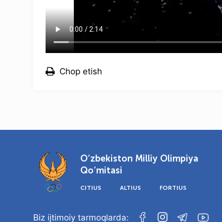
Chop etish
O‘zbekiston Milliy Olimpiya
Qo‘mitasi
CITIUS
ALTIUS
FORTIUS
Biz ijtimoiy tarmoqlarda: