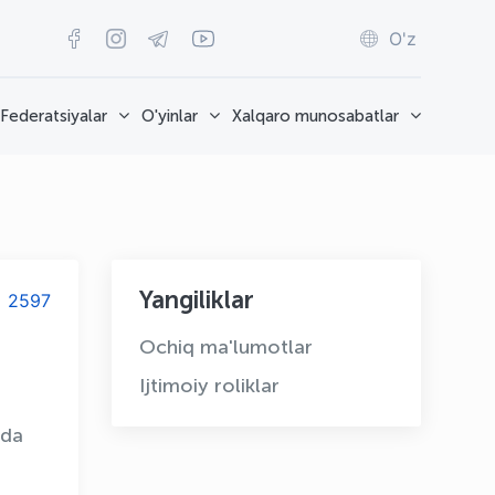
O'z
Federatsiyalar
O'yinlar
Xalqaro munosabatlar
Yangiliklar
2597
Ochiq ma'lumotlar
Ijtimoiy roliklar
ida