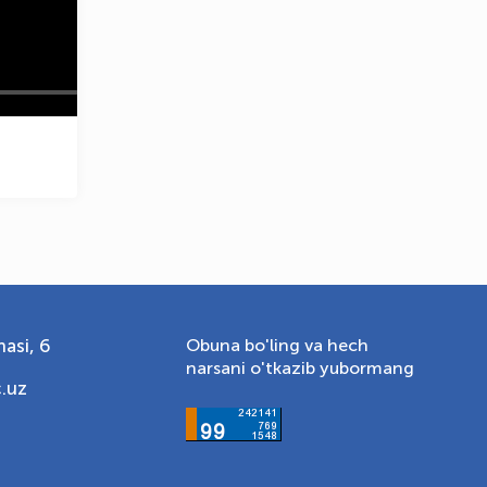
asi, 6
Obuna bo'ling va hech
narsani o'tkazib yubormang
.uz