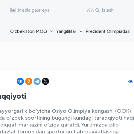
Media galereya
Izlash
O'zbekiston MOQ
Yangiliklar
Prezident Olimpiadasi
aqqiyoti
tayyorgarlik bo‘yicha Osiyo Olimpiya kengashi (OOK)
hida o‘zbek sportining bugungi kundagi taraqqiyoti haq
diqqat-markazini o‘ziga qaratdi. Yurtimizda olib
a davlat tomonidan sportni qo‘llab-quvvatlashga