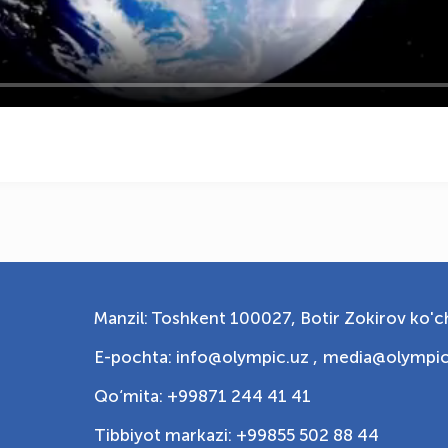
Manzil: Toshkent 100027, Botir Zokirov ko'ch
E-pochta: info@olympic.uz ,
media@olympic
Qo‘mita: +99871 244 41 41
Tibbiyot markazi: +99855 502 88 44