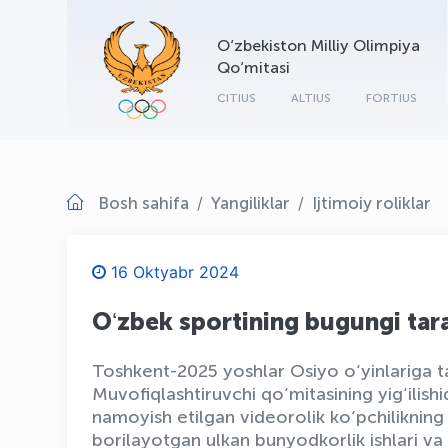
O‘zbekiston Milliy Olimpiya
Qo‘mitasi
CITIUS
ALTIUS
FORTIUS
Bosh sahifa
Yangiliklar
Ijtimoiy roliklar
16 Oktyabr 2024
Oʻzbek sportining bugungi tar
Toshkent-2025 yoshlar Osiyo o‘yinlariga 
Muvofiqlashtiruvchi qo‘mitasining yig‘ilis
namoyish etilgan videorolik ko‘pchilikning 
borilayotgan ulkan bunyodkorlik ishlari v