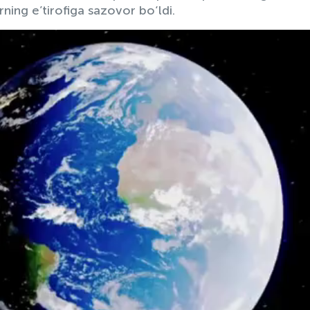
rning e’tirofiga sazovor bo‘ldi.