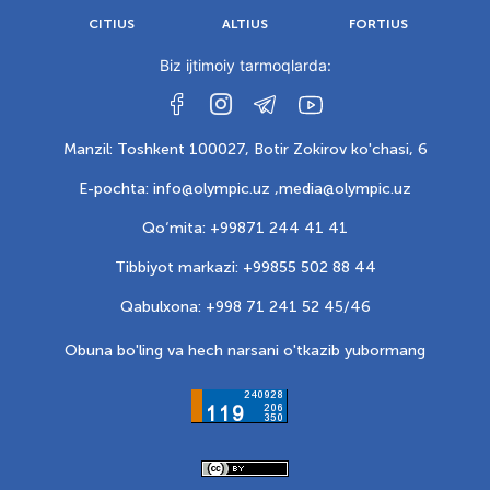
CITIUS
ALTIUS
FORTIUS
Biz ijtimoiy tarmoqlarda:
Manzil: Toshkent 100027, Botir Zokirov ko'chasi, 6
E-pochta: info@olympic.uz ,
media@olympic.uz
Qo‘mita: +99871 244 41 41
Tibbiyot markazi: +99855 502 88 44
Qabulxona: +998 71 241 52 45/46
Obuna bo'ling va hech narsani o'tkazib yubormang