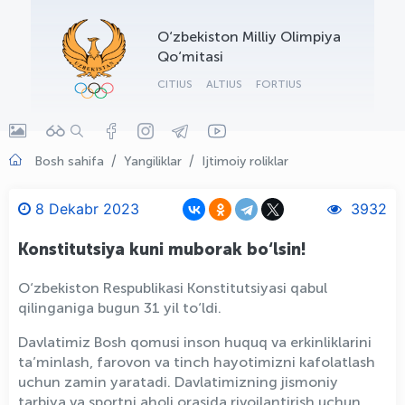
OLYMPCHIK AI - yordamchi
O‘zbekiston Milliy Olimpiya
Onlayn · olympic.uz
Qo‘mitasi
CITIUS
ALTIUS
FORTIUS
Bosh sahifa
Yangiliklar
Ijtimoiy roliklar
8 Dekabr 2023
3932
Konstitutsiya kuni muborak bo‘lsin!
O‘zbekiston Respublikasi Konstitutsiyasi qabul
qilinganiga bugun 31 yil to‘ldi.
Davlatimiz Bosh qomusi inson huquq va erkinliklarini
ta’minlash, farovon va tinch hayotimizni kafolatlash
uchun zamin yaratadi. Davlatimizning jismoniy
tarbiya va sportni aholi orasida rivojlantirish uchun