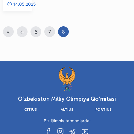
14.05.2025
sport
musobaqalarida
faol
«
←
6
7
8
ishtirok
eting
O‘zbekiston Milliy Olimpiya Qo‘mitasi
CITIUS
ALTIUS
FORTIUS
Biz ijtimoiy tarmoqlarda: