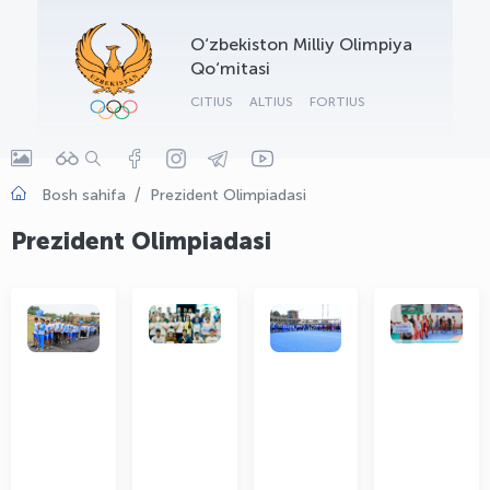
OLYMPCHIK AI - yordamchi
O‘zbekiston Milliy Olimpiya
Onlayn · olympic.uz
Qo‘mitasi
CITIUS
ALTIUS
FORTIUS
Bosh sahifa
Prezident Olimpiadasi
Prezident Olimpiadasi