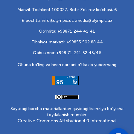
Manzil: Toshkent 100027, Botir Zokirov ko'chasi, 6
E-pochta: info@olympic.uz ,
media@olympic.uz
Qo‘mita: +99871 244 41 41
Tibbiyot markazi: +99855 502 88 44
Qabulxona: +998 71 241 52 45/46
Obuna bo'ling va hech narsani o'tkazib yubormang
Saytdagi barcha materiallardan quyidagi lisenziya bo‘yicha
foydalanish mumkin:
Creative Commons Attribution 4.0 International
.