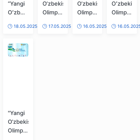
“Yangi
O‘zbekiston
O‘zbekiston
Oʻzbekist
Oʻzbekiston
Olimpiya
Olimpiya
Olimpiya
Olimpiya
cho‘qqilari":
cho‘qqilari"
choʻqqilari
18.05.2025
17.05.2025
16.05.2025
16.05.202
choʻqqilari”
Chempionlarimiz
musobaqalarini
musobaqa
musobaqalarining
faollikka
kutib
bagʻishla
taekvondo
chorlaydi
oling!
matbuot
va
anjumani
boks
oʻtkazildi
bahslari
oʻtkazilmoqda
"Yangi
O‘zbekiston
Olimpiya
cho‘qqilari"