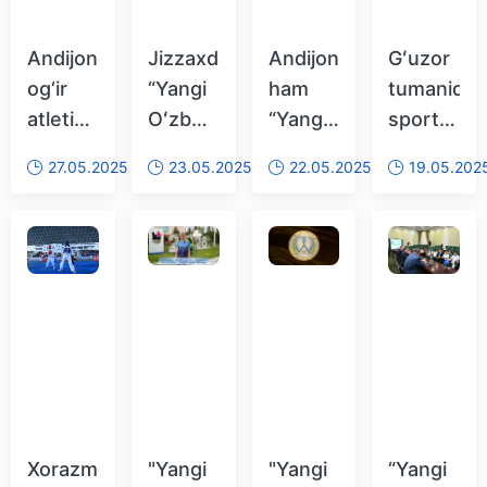
Andijonda
Jizzaxda
Andijonda
Gʻuzor
og‘ir
“Yangi
ham
tumanida
atletika
Oʻzbekiston
“Yangi
sport
bo‘yicha
Olimpiya
Oʻzbekiston
kurashlari
27.05.2025
23.05.2025
22.05.2025
19.05.202
musobaqalar
choʻqqilari”
Olimpiya
boʻyicha
boshlandi
musobaqalari
choʻqqilari”
“Yangi
bahslari
Oʻzbekist
oʻtkazilmoqda
Olimpiya
choʻqqilari
bahslari
tashkil
etildi
Xorazmda
"Yangi
"Yangi
“Yangi