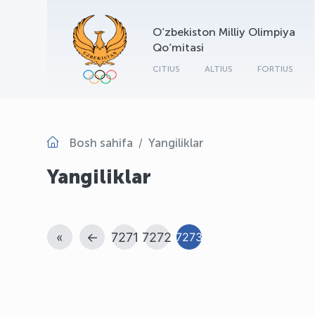
O‘zbekiston Milliy Olimpiya
Qo‘mitasi
CITIUS
ALTIUS
FORTIUS
Bosh sahifa
Yangiliklar
Yangiliklar
«
←
7271
7272
7273