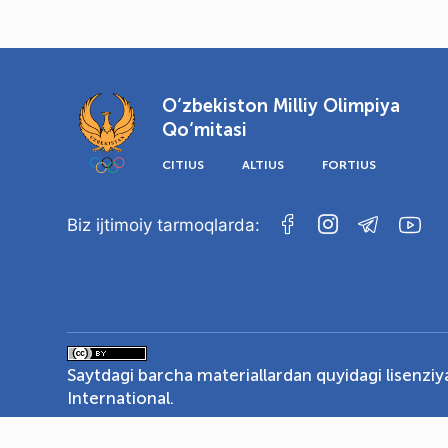
O‘zbekiston Milliy Olimpiya
Qo‘mitasi
CITIUS
ALTIUS
FORTIUS
Biz ijtimoiy tarmoqlarda:
Saytdagi barcha materiallardan quyidagi lisenzi
International
.