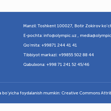
Manzil: Toshkent 100027, Botir Zokirov ko'ch
E-pochta: info@olympic.uz ,
media@olympic
Qo‘mita: +99871 244 41 41
Tibbiyot markazi: +99855 502 88 44
Qabulxona: +998 71 241 52 45/46
ya bo‘yicha foydalanish mumkin:
Creative Commons Attrib