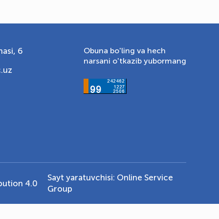
asi, 6
Obuna bo'ling va hech
narsani o'tkazib yubormang
.uz
Sayt yaratuvchisi:
Online Service
ution 4.0
Group