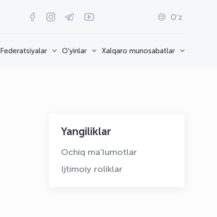
O'z
Federatsiyalar
O'yinlar
Xalqaro munosabatlar
Yangiliklar
Ochiq ma'lumotlar
Ijtimoiy roliklar
OLYMPCHIK AI - yordamchi
Onlayn · olympic.uz