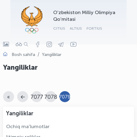
OLYMPCHIK AI - yordamchi
O‘zbekiston Milliy Olimpiya
Onlayn · olympic.uz
Qo‘mitasi
CITIUS
ALTIUS
FORTIUS
Bosh sahifa
Yangiliklar
Yangiliklar
«
←
7077
7078
7079
Yangiliklar
Ochiq ma'lumotlar
Ijtimoiy roliklar