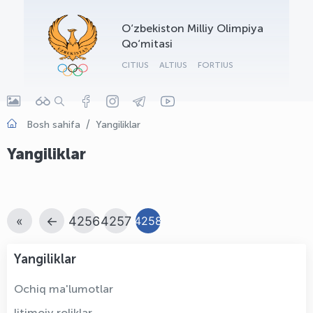
OLYMPCHIK AI - yordamchi
O‘zbekiston Milliy Olimpiya
Onlayn · olympic.uz
Qo‘mitasi
CITIUS
ALTIUS
FORTIUS
Bosh sahifa
Yangiliklar
Yangiliklar
«
←
4256
4257
4258
Yangiliklar
Ochiq ma'lumotlar
Ijtimoiy roliklar