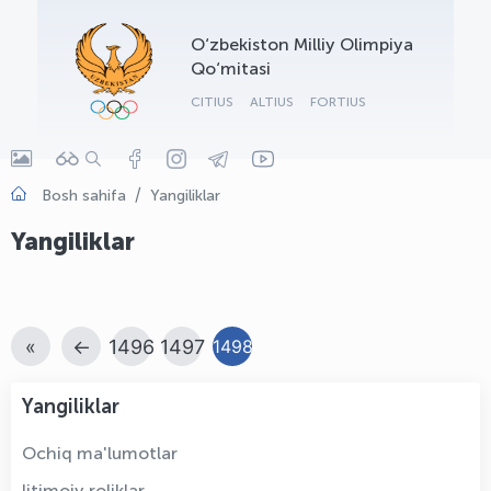
OLYMPCHIK AI - yordamchi
O‘zbekiston Milliy Olimpiya
Onlayn · olympic.uz
Qo‘mitasi
CITIUS
ALTIUS
FORTIUS
Bosh sahifa
Yangiliklar
Yangiliklar
«
←
1496
1497
1498
Yangiliklar
Ochiq ma'lumotlar
Ijtimoiy roliklar