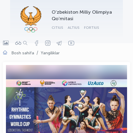
OLYMPCHIK AI - yordamchi
O‘zbekiston Milliy Olimpiya
Onlayn · olympic.uz
Qo‘mitasi
CITIUS
ALTIUS
FORTIUS
Bosh sahifa
Yangiliklar