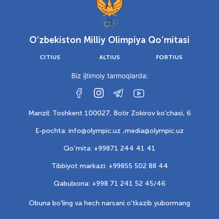
O‘zbekiston Milliy Olimpiya Qo‘mitasi
CITIUS
ALTIUS
FORTIUS
Biz ijtimoiy tarmoqlarda:
Manzil: Toshkent 100027, Botir Zokirov ko'chasi, 6
E-pochta: info@olympic.uz ,
media@olympic.uz
Qo‘mita: +99871 244 41 41
Tibbiyot markazi: +99855 502 88 44
Qabulxona: +998 71 241 52 45/46
Obuna bo'ling va hech narsani o'tkazib yubormang