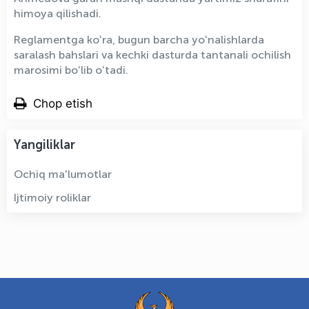
himoya qilishadi.
Reglamentga koʻra, bugun barcha yoʻnalishlarda
saralash bahslari va kechki dasturda tantanali ochilish
marosimi boʻlib oʻtadi.
Chop etish
Yangiliklar
Ochiq ma'lumotlar
Ijtimoiy roliklar