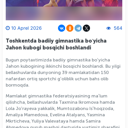
10 Aprel 2026
564
Toshkentda badiiy gimnastika boʻyicha
Jahon kubogi bosqichi boshlandi
Bugun poytaxtimizda badiiy gimnastika boʻyicha
Jahon kubogining ikkinchi bosqichi boshlandi. Bu yilgi
bellashuvlarda dunyoning 39 mamlakatidan 150
nafardan ortiq sportchi gʻoliblik uchun bahs olib
bormoqda.
Mamlakat gimnastika federatsiyasining maʼlum
qilishcha, bellashuvlarda Taxmina Ikromova hamda
Lola Joʻrayeva yakkalik, Mumtozabonu Isʼhoqzoda,
Amaliya Mamedova, Evelina Atalyans, Yasmina
Mkrticheva, Yuliya Valevataya hamda Samira
Ahmedova guruh mashqi dasturida yurtimiz sharafini