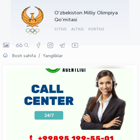
OLYMPCHIK AI - yordamchi
O‘zbekiston Milliy Olimpiya
Onlayn · olympic.uz
Qo‘mitasi
CITIUS
ALTIUS
FORTIUS
Bosh sahifa
Yangiliklar