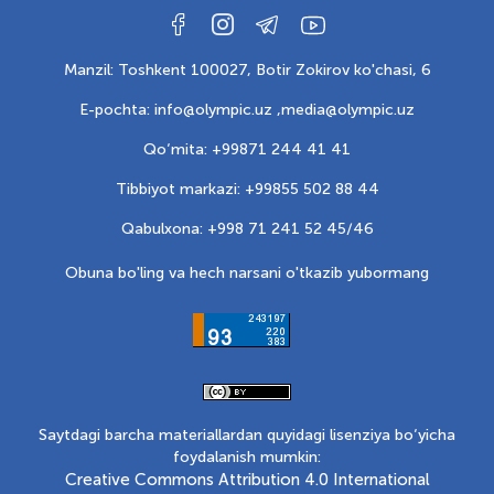
Manzil: Toshkent 100027, Botir Zokirov ko'chasi, 6
E-pochta: info@olympic.uz ,
media@olympic.uz
Qo‘mita: +99871 244 41 41
Tibbiyot markazi: +99855 502 88 44
Qabulxona: +998 71 241 52 45/46
Obuna bo'ling va hech narsani o'tkazib yubormang
Saytdagi barcha materiallardan quyidagi lisenziya bo‘yicha
foydalanish mumkin:
Creative Commons Attribution 4.0 International