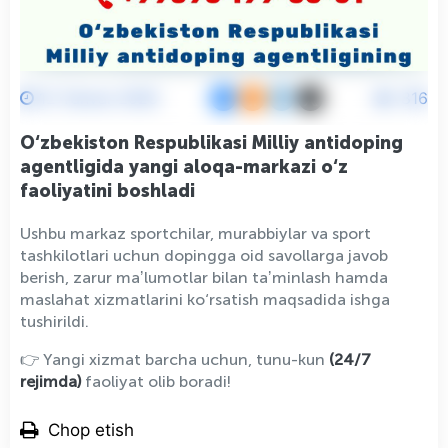
12 Yanvar 2026
816
O‘zbekiston Respublikasi Milliy antidoping
agentligida yangi aloqa-markazi o‘z
faoliyatini boshladi
Ushbu markaz sportchilar, murabbiylar va sport
tashkilotlari uchun dopingga oid savollarga javob
berish, zarur maʼlumotlar bilan taʼminlash hamda
maslahat xizmatlarini ko‘rsatish maqsadida ishga
tushirildi.
👉 Yangi xizmat barcha uchun, tunu-kun
(24/7
rejimda)
faoliyat olib boradi!
Chop etish