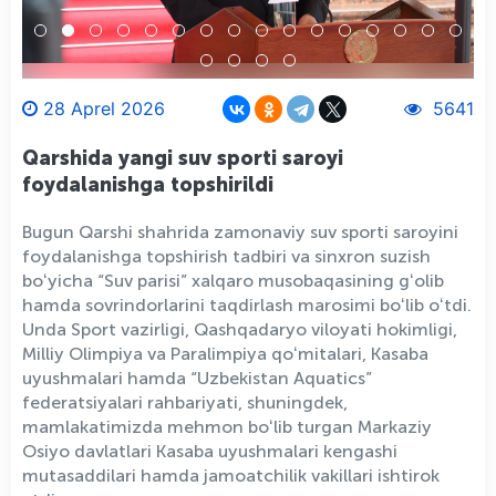
28 Aprel 2026
5641
Qarshida yangi suv sporti saroyi
foydalanishga topshirildi
Bugun Qarshi shahrida zamonaviy suv sporti saroyini
foydalanishga topshirish tadbiri va sinxron suzish
boʻyicha “Suv parisi” xalqaro musobaqasining gʻolib
hamda sovrindorlarini taqdirlash marosimi boʻlib oʻtdi.
Unda Sport vazirligi, Qashqadaryo viloyati hokimligi,
Milliy Olimpiya va Paralimpiya qoʻmitalari, Kasaba
uyushmalari hamda “Uzbekistan Aquatics”
federatsiyalari rahbariyati, shuningdek,
mamlakatimizda mehmon boʻlib turgan Markaziy
Osiyo davlatlari Kasaba uyushmalari kengashi
mutasaddilari hamda jamoatchilik vakillari ishtirok