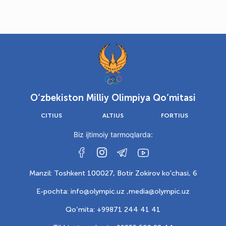
O‘zbekiston Milliy Olimpiya Qo‘mitasi
CITIUS
ALTIUS
FORTIUS
Biz ijtimoiy tarmoqlarda:
Manzil: Toshkent 100027, Botir Zokirov ko'chasi, 6
E-pochta: info@olympic.uz ,
media@olympic.uz
Qo‘mita: +99871 244 41 41