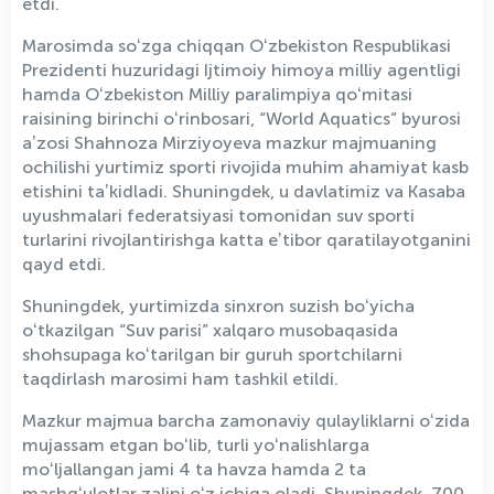
etdi.
Marosimda soʻzga chiqqan Oʻzbekiston Respublikasi
Prezidenti huzuridagi Ijtimoiy himoya milliy agentligi
hamda Oʻzbekiston Milliy paralimpiya qoʻmitasi
raisining birinchi oʻrinbosari, “World Aquatics” byurosi
aʼzosi Shahnoza Mirziyoyeva mazkur majmuaning
ochilishi yurtimiz sporti rivojida muhim ahamiyat kasb
etishini taʼkidladi. Shuningdek, u davlatimiz va Kasaba
uyushmalari federatsiyasi tomonidan suv sporti
turlarini rivojlantirishga katta eʼtibor qaratilayotganini
qayd etdi.
Shuningdek, yurtimizda sinxron suzish boʻyicha
oʻtkazilgan “Suv parisi” xalqaro musobaqasida
shohsupaga koʻtarilgan bir guruh sportchilarni
taqdirlash marosimi ham tashkil etildi.
Mazkur majmua barcha zamonaviy qulayliklarni oʻzida
mujassam etgan boʻlib, turli yoʻnalishlarga
moʻljallangan jami 4 ta havza hamda 2 ta
mashgʻulotlar zalini oʻz ichiga oladi. Shuningdek, 700