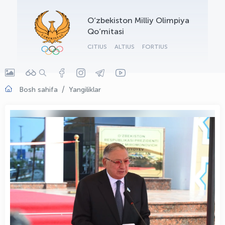
OLYMPCHIK AI - yordamchi
O‘zbekiston Milliy Olimpiya
Onlayn · olympic.uz
Qo‘mitasi
CITIUS
ALTIUS
FORTIUS
Bosh sahifa
Yangiliklar