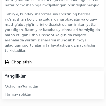
nafar tomoshabinga moʻljallangan oʻrindiqlar mavjud.
Tabiiyki, bunday sharoitda suv sportining barcha
yoʻnalishlari boʻyicha xalqaro musobaqalar va oʻquv-
mashgʻulot yigʻinlarini oʻtkazish uchun imkoniyatlar
yaratilgan. Rasmiylar Kasaba uyushmalari homiyligida
barpo etilgan ushbu inshoot kelgusida xalqaro
arenalarda yurtimiz sharafini munosib himoya
qiladigan sportchilarni tarbiyalashga xizmat qilishini
taʼkidladilar.
Chop etish
Yangiliklar
Ochiq ma'lumotlar
Ijtimoiy roliklar