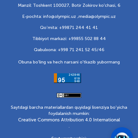
Manzil: Toshkent 100027, Botir Zokirov ko'chasi, 6
E-pochta: info@olympic.uz ,
media@olympic.uz
Qo‘mita: +99871 244 41 41
Tibbiyot markazi: +99855 502 88 44
Qabulxona: +998 71 241 52 45/46
Obuna bo'ling va hech narsani o'tkazib yubormang
Saytdagi barcha materiallardan quyidagi lisenziya bo‘yicha
foydalanish mumkin:
Creative Commons Attribution 4.0 International
.