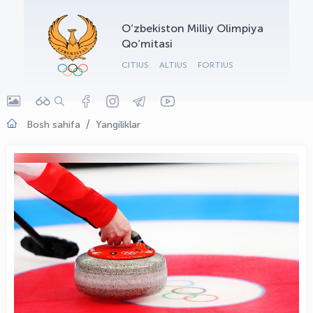
OLYMPCHIK AI - yordamchi
O‘zbekiston Milliy Olimpiya
Onlayn · olympic.uz
Qo‘mitasi
CITIUS
ALTIUS
FORTIUS
Bosh sahifa
Yangiliklar