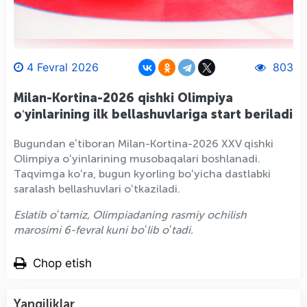
4 Fevral 2026
803
Milan-Kortina-2026 qishki Olimpiya
oʻyinlarining ilk bellashuvlariga start beriladi
Bugundan eʼtiboran Milan-Kortina-2026 XXV qishki
Olimpiya oʻyinlarining musobaqalari boshlanadi.
Taqvimga koʻra, bugun kyorling boʻyicha dastlabki
saralash bellashuvlari oʻtkaziladi.
Eslatib oʻtamiz, Olimpiadaning rasmiy ochilish
marosimi 6-fevral kuni boʻlib oʻtadi.
Chop etish
Yangiliklar