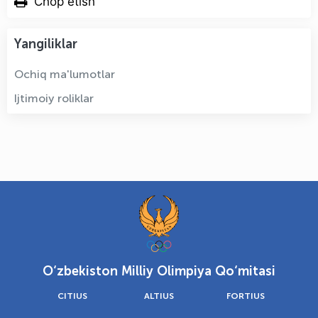
Chop etish
Yangiliklar
Ochiq ma'lumotlar
Ijtimoiy roliklar
O‘zbekiston Milliy Olimpiya Qo‘mitasi
CITIUS
ALTIUS
FORTIUS