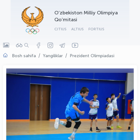
OLYMPCHIK AI - yordamchi
O‘zbekiston Milliy Olimpiya
Onlayn · olympic.uz
Qo‘mitasi
CITIUS
ALTIUS
FORTIUS
Bosh sahifa
Yangiliklar
Prezident Olimpiadasi