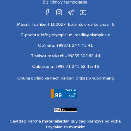
Biz ijtimoiy tarmoqlarda:
Manzil: Toshkent 100027, Botir Zokirov ko'chasi, 6
E-pochta: info@olympic.uz ,
media@olympic.uz
Qo‘mita: +99871 244 41 41
Tibbiyot markazi: +99855 502 88 44
Qabulxona: +998 71 241 52 45/46
Obuna bo'ling va hech narsani o'tkazib yubormang
Saytdagi barcha materiallardan quyidagi lisenziya bo‘yicha
foydalanish mumkin: