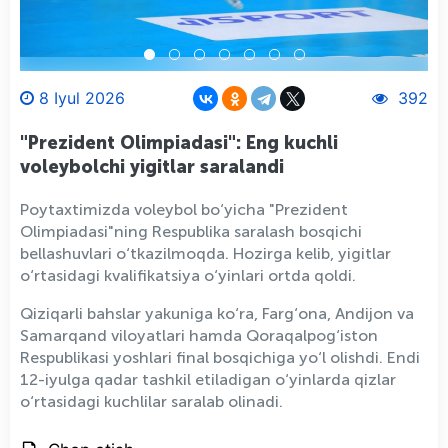
8 Iyul 2026
392
"Prezident Olimpiadasi": Eng kuchli
voleybolchi yigitlar saralandi
Poytaxtimizda voleybol bo‘yicha "Prezident
Olimpiadasi"ning Respublika saralash bosqichi
bellashuvlari o‘tkazilmoqda. Hozirga kelib, yigitlar
o‘rtasidagi kvalifikatsiya o‘yinlari ortda qoldi.
Qiziqarli bahslar yakuniga ko‘ra, Farg‘ona, Andijon va
Samarqand viloyatlari hamda Qoraqalpog‘iston
Respublikasi yoshlari final bosqichiga yo‘l olishdi. Endi
12-iyulga qadar tashkil etiladigan o‘yinlarda qizlar
o‘rtasidagi kuchlilar saralab olinadi.