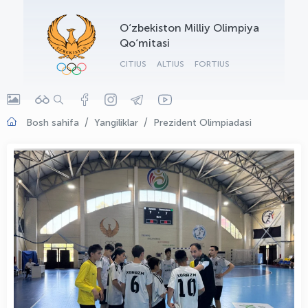
OLYMPCHIK AI - yordamchi
O‘zbekiston Milliy Olimpiya
Onlayn · olympic.uz
Qo‘mitasi
CITIUS
ALTIUS
FORTIUS
Bosh sahifa
Yangiliklar
Prezident Olimpiadasi