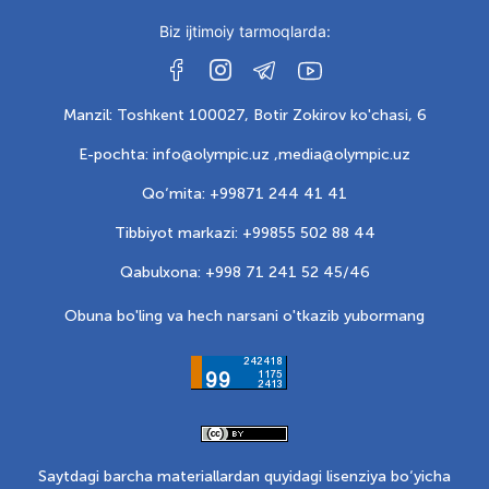
Biz ijtimoiy tarmoqlarda:
Manzil: Toshkent 100027, Botir Zokirov ko'chasi, 6
E-pochta: info@olympic.uz ,
media@olympic.uz
Qo‘mita: +99871 244 41 41
Tibbiyot markazi: +99855 502 88 44
Qabulxona: +998 71 241 52 45/46
Obuna bo'ling va hech narsani o'tkazib yubormang
Saytdagi barcha materiallardan quyidagi lisenziya bo‘yicha