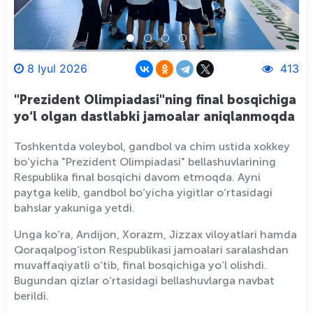
8 Iyul 2026
413
"Prezident Olimpiadasi"ning final bosqichiga
yo‘l olgan dastlabki jamoalar aniqlanmoqda
Toshkentda voleybol, gandbol va chim ustida xokkey
bo‘yicha "Prezident Olimpiadasi" bellashuvlarining
Respublika final bosqichi davom etmoqda. Ayni
paytga kelib, gandbol bo‘yicha yigitlar o‘rtasidagi
bahslar yakuniga yetdi.
Unga ko‘ra, Andijon, Xorazm, Jizzax viloyatlari hamda
Qoraqalpog‘iston Respublikasi jamoalari saralashdan
muvaffaqiyatli o‘tib, final bosqichiga yo‘l olishdi.
Bugundan qizlar o‘rtasidagi bellashuvlarga navbat
berildi.