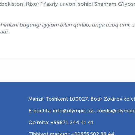
bekiston iftixori” faxriy unvoni sohibi Shahram Gʻiyo
tchimizni bugungi ayyom bilan qutlab, unga uzoq umr, s
adi.
Manzil: Toshkent 100027, Botir Zokirov ko'ch
E-pochta: info@olympic.uz ,
media@olympic
Qo‘mita: +99871 244 41 41
Tibbiyot markazi: +99855 502 88 44