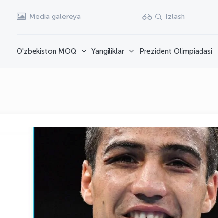
Media galereya
Izlash
O'zbekiston MOQ
Yangiliklar
Prezident Olimpiadasi