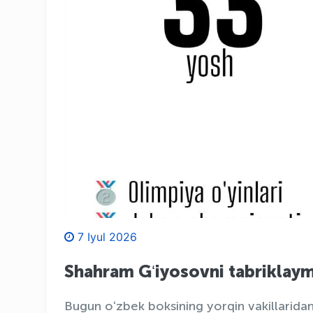
7 Iyul 2026
Shahram Gʻiyosovni tabriklaym
Bugun oʻzbek boksining yorqin vakillaridan