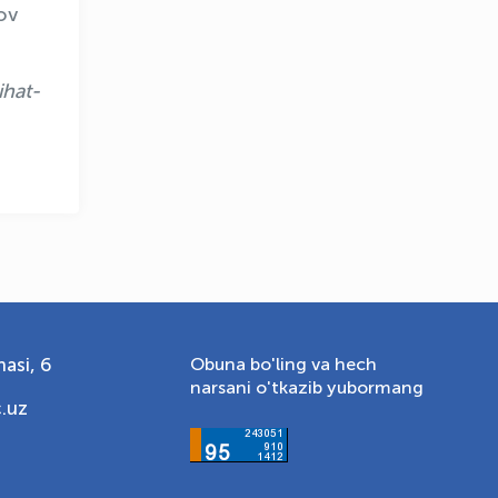
Onlayn · olympic.uz
sov
ihat-
asi, 6
Obuna bo'ling va hech
narsani o'tkazib yubormang
.uz