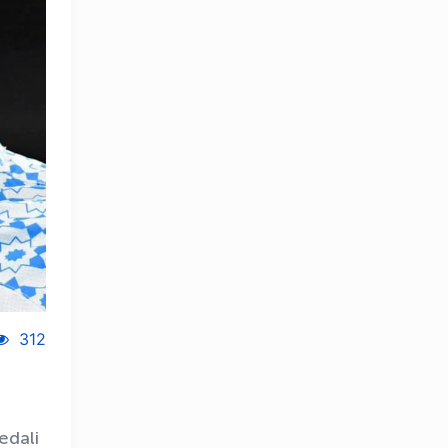
312
OLYMPCHIK AI - yordamchi
edali