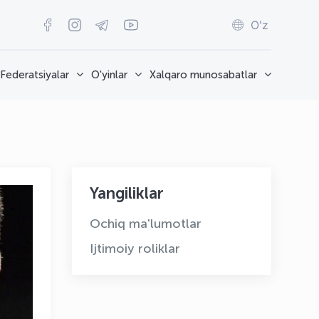
O'z
Federatsiyalar
O'yinlar
Xalqaro munosabatlar
Yangiliklar
Ochiq ma'lumotlar
Ijtimoiy roliklar