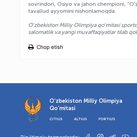
sovrindori, Osiyo va jahon chempioni, “Oʻz
tavallud ayyomini nishonlamoqda.
Oʻzbekiston Milliy Olimpiya qoʻmitasi spor
salomatlik va yangi muvaffaqiyatlar tilab qol
Chop etish
O‘zbekiston Milliy Olimpiya
Qo‘mitasi
CITIUS
ALTIUS
FORTIUS