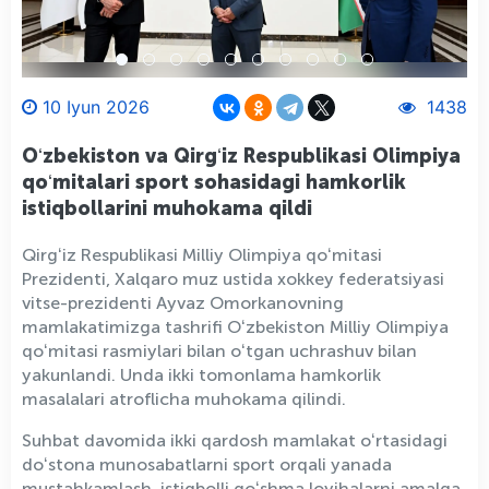
10 Iyun 2026
1438
Oʻzbekiston va Qirgʻiz Respublikasi Olimpiya
qoʻmitalari sport sohasidagi hamkorlik
istiqbollarini muhokama qildi
Qirgʻiz Respublikasi Milliy Olimpiya qoʻmitasi
Prezidenti, Xalqaro muz ustida xokkey federatsiyasi
vitse-prezidenti Ayvaz Omorkanovning
mamlakatimizga tashrifi Oʻzbekiston Milliy Olimpiya
qoʻmitasi rasmiylari bilan oʻtgan uchrashuv bilan
yakunlandi. Unda ikki tomonlama hamkorlik
masalalari atroflicha muhokama qilindi.
Suhbat davomida ikki qardosh mamlakat oʻrtasidagi
doʻstona munosabatlarni sport orqali yanada
mustahkamlash, istiqbolli qoʻshma loyihalarni amalga