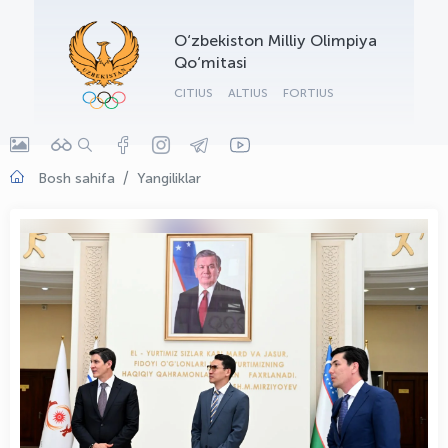
OLYMPCHIK AI - yordamchi
O‘zbekiston Milliy Olimpiya
Onlayn · olympic.uz
Qo‘mitasi
CITIUS
ALTIUS
FORTIUS
Bosh sahifa
Yangiliklar