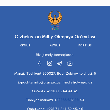
O‘zbekiston Milliy Olimpiya Qo‘mitasi
CITIUS
ALTIUS
FORTIUS
Biz ijtimoiy tarmoqlarda:
Manzil: Toshkent 100027, Botir Zokirov ko'chasi, 6
E-pochta: info@olympic.uz ,
media@olympic.uz
Qo‘mita: +99871 244 41 41
Tibbiyot markazi: +99855 502 88 44
Qabulxona: +998 71 241 52 45/46