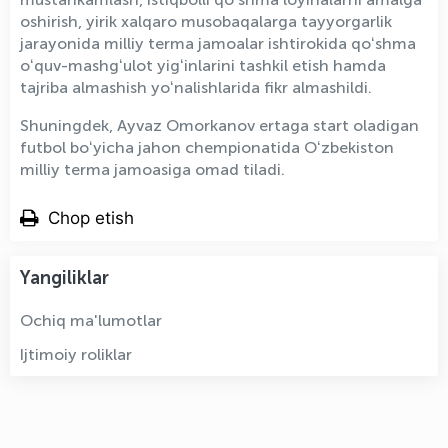
oshirish, yirik xalqaro musobaqalarga tayyorgarlik
jarayonida milliy terma jamoalar ishtirokida qoʻshma
oʻquv-mashgʻulot yigʻinlarini tashkil etish hamda
tajriba almashish yoʻnalishlarida fikr almashildi.
Shuningdek, Ayvaz Omorkanov ertaga start oladigan
futbol boʻyicha jahon chempionatida Oʻzbekiston
milliy terma jamoasiga omad tiladi.
Chop etish
Yangiliklar
Ochiq ma'lumotlar
Ijtimoiy roliklar