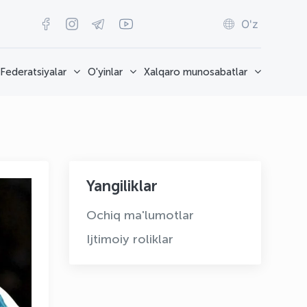
O'z
Federatsiyalar
O'yinlar
Xalqaro munosabatlar
Yangiliklar
Ochiq ma'lumotlar
Ijtimoiy roliklar