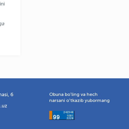
Onlayn · olympic.uz
ini
ga
asi, 6
Obuna bo'ling va hech
narsani o'tkazib yubormang
.uz