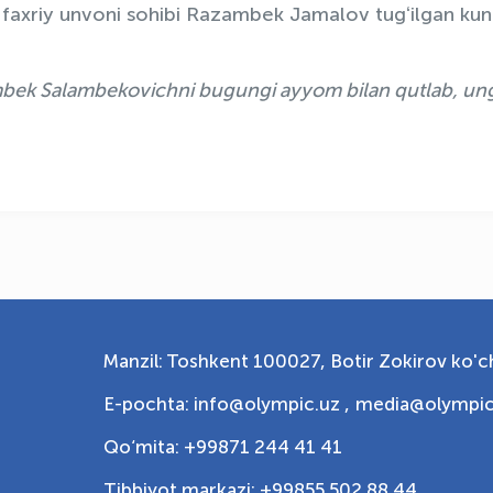
ri” faxriy unvoni sohibi Razambek Jamalov tugʻilgan kun
ambek Salambekovichni bugungi ayyom bilan qutlab, un
Manzil: Toshkent 100027, Botir Zokirov ko'ch
E-pochta: info@olympic.uz ,
media@olympic
Qo‘mita: +99871 244 41 41
Tibbiyot markazi: +99855 502 88 44