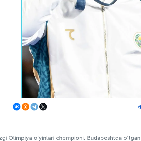
zgi Olimpiya oʻyinlari chempioni, Budapeshtda oʻtgan