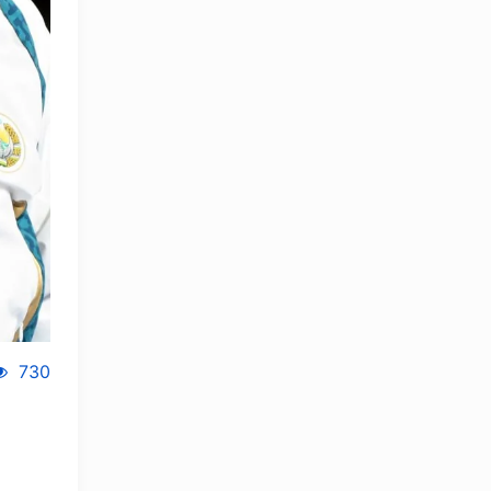
730
OLYMPCHIK AI - yordamchi