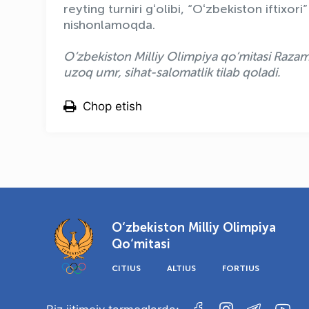
reyting turniri gʻolibi, “Oʻzbekiston iftixo
nishonlamoqda.
O‘zbekiston Milliy Olimpiya qo‘mitasi Raz
uzoq umr, sihat-salomatlik tilab qoladi.
Chop etish
O‘zbekiston Milliy Olimpiya
Qo‘mitasi
CITIUS
ALTIUS
FORTIUS