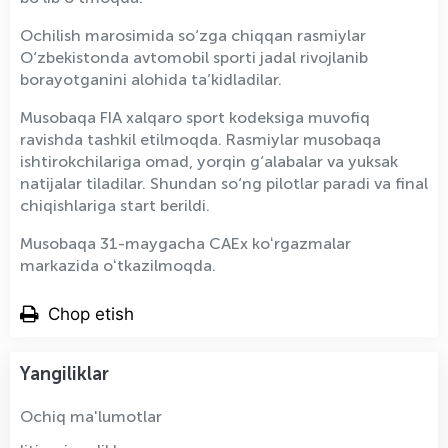
Ochilish marosimida so‘zga chiqqan rasmiylar
O‘zbekistonda avtomobil sporti jadal rivojlanib
borayotganini alohida ta’kidladilar.
Musobaqa FIA xalqaro sport kodeksiga muvofiq
ravishda tashkil etilmoqda. Rasmiylar musobaqa
ishtirokchilariga omad, yorqin g‘alabalar va yuksak
natijalar tiladilar. Shundan so‘ng pilotlar paradi va final
chiqishlariga start berildi.
Musobaqa 31-maygacha CAEx koʻrgazmalar
markazida oʻtkazilmoqda.
Chop etish
Yangiliklar
Ochiq ma'lumotlar