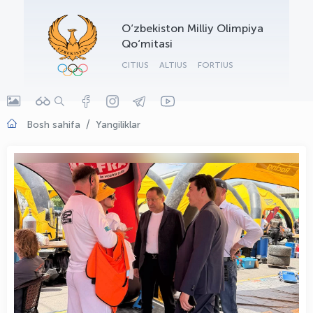
OLYMPCHIK AI - yordamchi
O‘zbekiston Milliy Olimpiya
Onlayn · olympic.uz
Qo‘mitasi
CITIUS
ALTIUS
FORTIUS
Bosh sahifa
Yangiliklar