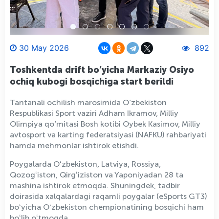
30 May 2026
892
Toshkentda drift bo‘yicha Markaziy Osiyo
ochiq kubogi bosqichiga start berildi
Tantanali ochilish marosimida O‘zbekiston
Respublikasi Sport vaziri Adham Ikramov, Milliy
Olimpiya qo‘mitasi Bosh kotibi Oybek Kasimov, Milliy
avtosport va karting federatsiyasi (NAFKU) rahbariyati
hamda mehmonlar ishtirok etishdi.
Poygalarda Oʻzbekiston, Latviya, Rossiya,
Qozogʻiston, Qirgʻiziston va Yaponiyadan 28 ta
mashina ishtirok etmoqda. Shuningdek, tadbir
doirasida xalqalardagi raqamli poygalar (eSports GT3)
boʻyicha Oʻzbekiston chempionatining bosqichi ham
boʻlib oʻtmoqda.