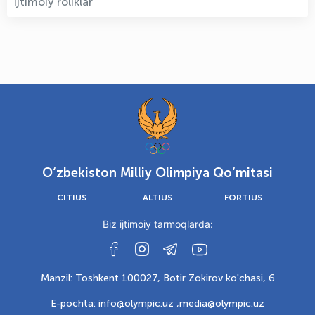
Ijtimoiy roliklar
O‘zbekiston Milliy Olimpiya Qo‘mitasi
CITIUS
ALTIUS
FORTIUS
Biz ijtimoiy tarmoqlarda:
Manzil: Toshkent 100027, Botir Zokirov ko'chasi, 6
E-pochta: info@olympic.uz ,
media@olympic.uz