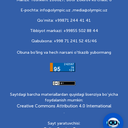
E-pochta: info@olympic.uz ,
media@olympic.uz
Qo‘mita: +99871 244 41 41
Tibbiyot markazi: +99855 502 88 44
Qabulxona: +998 71 241 52 45/46
Obuna bo'ling va hech narsani o'tkazib yubormang
Saytdagi barcha materiallardan quyidagi lisenziya bo‘yicha
foydalanish mumkin:
Creative Commons Attribution 4.0 International
.
Sayt yaratuvchisi: