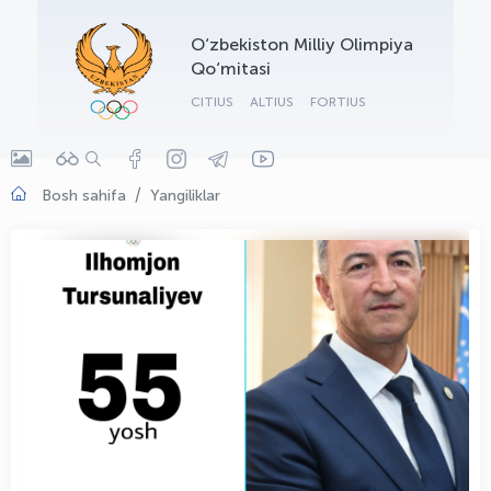
OLYMPCHIK AI - yordamchi
O‘zbekiston Milliy Olimpiya
Onlayn · olympic.uz
Qo‘mitasi
CITIUS
ALTIUS
FORTIUS
Bosh sahifa
Yangiliklar