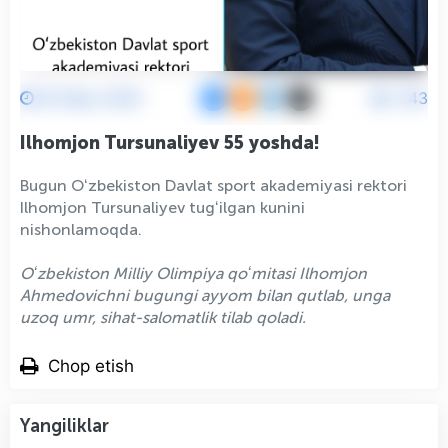
30 May 2026
643
Ilhomjon Tursunaliyev 55 yoshda!
Bugun Oʻzbekiston Davlat sport akademiyasi rektori
Ilhomjon Tursunaliyev tugʻilgan kunini
nishonlamoqda.
Oʻzbekiston Milliy Olimpiya qoʻmitasi Ilhomjon
Ahmedovichni bugungi ayyom bilan qutlab, unga
uzoq umr, sihat-salomatlik tilab qoladi.
Chop etish
Yangiliklar