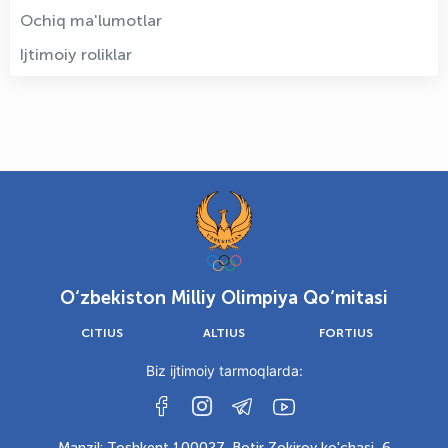
Ochiq ma'lumotlar
Ijtimoiy roliklar
O‘zbekiston Milliy Olimpiya Qo‘mitasi
CITIUS
ALTIUS
FORTIUS
Biz ijtimoiy tarmoqlarda:
Manzil: Toshkent 100027, Botir Zokirov ko'chasi, 6