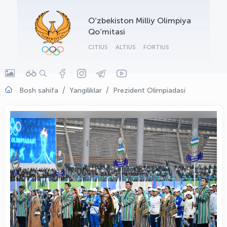
OLYMPCHIK AI - yordamchi
O‘zbekiston Milliy Olimpiya
Onlayn · olympic.uz
Qo‘mitasi
CITIUS
ALTIUS
FORTIUS
Bosh sahifa
Yangiliklar
Prezident Olimpiadasi