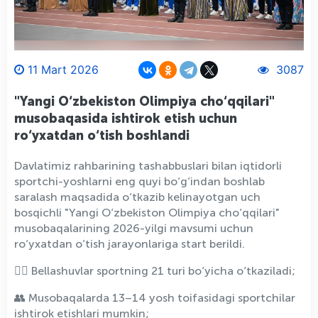
11 Mart 2026
3087
"Yangi O‘zbekiston Olimpiya cho‘qqilari"
musobaqasida ishtirok etish uchun
ro‘yxatdan o‘tish boshlandi
Davlatimiz rahbarining tashabbuslari bilan iqtidorli
sportchi-yoshlarni eng quyi bo‘g‘indan boshlab
saralash maqsadida o‘tkazib kelinayotgan uch
bosqichli "Yangi O‘zbekiston Olimpiya cho‘qqilari"
musobaqalarining 2026-yilgi mavsumi uchun
ro‘yxatdan o‘tish jarayonlariga start berildi.
🤼‍♂️ Bellashuvlar sportning 21 turi bo‘yicha o‘tkaziladi;
👥 Musobaqalarda 13–14 yosh toifasidagi sportchilar
ishtirok etishlari mumkin;