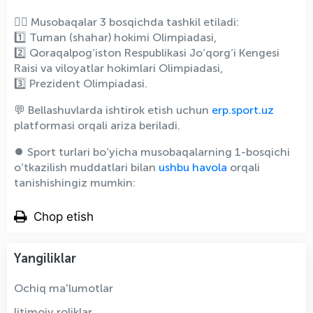
🏃‍♂️ Musobaqalar 3 bosqichda tashkil etiladi:
1️⃣ Tuman (shahar) hokimi Olimpiadasi,
2️⃣ Qoraqalpog‘iston Respublikasi Jo‘qorg‘i Kengesi
Raisi va viloyatlar hokimlari Olimpiadasi,
3️⃣ Prezident Olimpiadasi.
💬 Bellashuvlarda ishtirok etish uchun
erp.sport.uz
platformasi orqali ariza beriladi.
⏺️ Sport turlari bo‘yicha musobaqalarning 1-bosqichi
o‘tkazilish muddatlari bilan
ushbu havola
orqali
tanishishingiz mumkin:
Chop etish
Yangiliklar
Ochiq ma'lumotlar
Ijtimoiy roliklar