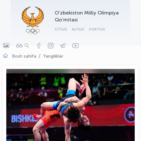
OLYMPCHIK AI - yordamchi
O‘zbekiston Milliy Olimpiya
Onlayn · olympic.uz
Qo‘mitasi
CITIUS
ALTIUS
FORTIUS
Bosh sahifa
Yangiliklar