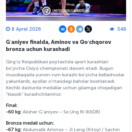
8 Aprel 2026
548
Gʻaniyev finalda, Aminov va Qoʻchqorov
bronza uchun kurashadi
Qirgʻiz Respublikasi poytaxtida sport kurashlari
boʻyicha Osiyo chempionati davom etadi. Bugun
musobaqada yunon-rum kurashi boʻyicha bellashuvlar
yakunlanib, ayollar oʻrtasidagi bahslar boshlanadi.
Kechki dasturda medallar uchun gilamga chiqadigan
“klassik” kurashchilarimiz:
Final:
-60 kg:
Alisher Gʻaniyev – Se Ung Ri (KXDR)
Bronza medali uchun:
-67 kg:
Abdumalik Aminov – Ji Leng (Xitoy) / Sachin