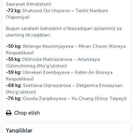
Saxravat (Hindiston)
-72 kg:
Shahzod Qoʻchqorov – Taishi Narikuni
(Yaponiya)
Bugun saralash bahslarini oʻtkazadigan qizlarimiz va
ularning ilk raqiblari:
-50 kg:
Aktenge Keunimjayeva – Miran Cheon (Koreya
Respublikasi)
-55 kg:
Dilshoda Matnazarova – Ariunzaya
Odonchimeg (Moʻgʻuliston)
-59 kg:
Ulmeken Esenbayeva – Xebin An (Koreya
Respublikasi)
-68 kg:
Svetlana Oqnazarova – Delgerma Enxsayxan
(Moʻgʻuliston)
-76 kg:
Ozoda Zaripboyeva – Xu Chang (Xitoy Taipeyi)
Chop etish
Yangiliklar