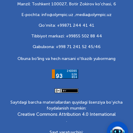
Manzil: Toshkent 100027, Botir Zokirov ko'chasi, 6
E-pochta: info@olympic.uz ,
media@olympic.uz
Qo‘mita: +99871 244 41 41
Tibbiyot markazi: +99855 502 88 44
Qabulxona: +998 71 241 52 45/46
Obuna bo'ling va hech narsani o'tkazib yubormang
Saytdagi barcha materiallardan quyidagi lisenziya bo‘yicha
foydalanish mumkin:
Creative Commons Attribution 4.0 International
.
Sayt yaratuvchisi: