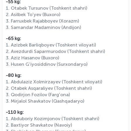
-55 kg:
1. Otabek Tursunov (Toshkent shahri)
2. Asilbek Toʻyev (Buxoro)
3. Farruxbek Rajabboyev (Xorazm)
3. Samandar Madaminov (Andijon)
-65 kg:
1. Azizbek Barliqboyev (Toshkent viloyati)
2. Avezdurdi Saparmurodov (Toshkent shahri)
3. Aziz Hasanov (Buxoro)
3. Husen Gʻiyosiddinov (Surxondaryo)
-80 kg:
1. Abdulaziz Xolmirzayev (Toshkent viloyati)
2. Otabek Asqaraliyev (Toshkent shahri)
3. Qodirjon Fozilov (Fargʻona)
3. Mirjalol Shavkatov (Qashqadaryo)
-110 kg:
1. Abduboriy Kozimjonov (Toshkent shahri)
2. Baxtiyor Shavkatov (Navoiy)