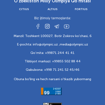
O‘zbekiston Milliy Olimpiya Qo‘mitasi
CITIUS
ALTIUS
FORTIUS
Biz ijtimoiy tarmoqlarda:
Manzil: Toshkent 100027, Botir Zokirov ko'chasi, 6
E-pochta: info@olympic.uz ,
media@olympic.uz
Qo‘mita: +99871 244 41 41
Tibbiyot markazi: +99855 502 88 44
Qabulxona: +998 71 241 52 45/46
Obuna bo'ling va hech narsani o'tkazib yubormang