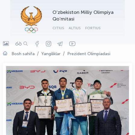
OLYMPCHIK AI - yordamchi
O‘zbekiston Milliy Olimpiya
Onlayn · olympic.uz
Qo‘mitasi
CITIUS
ALTIUS
FORTIUS
Bosh sahifa
Yangiliklar
Prezident Olimpiadasi