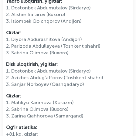
Yadro uloqtirish, yigitlar:
1. Dostonbek Abdumutalov (Sirdaryo)
2. Alisher Safarov (Buxoro)
3. Islombek Qoʻchqorov (Andijon)
Qizlar:
1. Diyora Abdurashitova (Andijon)
2. Parizoda Abdullayeva (Toshkent shahri)
3. Sabrina Olimova (Buxoro)
Disk uloqtirish, yigitlar:
1. Dostonbek Abdumutalov (Sirdaryo)
2. Azizbek Abdugʻafforov (Toshkent shahri)
3. Sanjar Norboyev (Qashqadaryo)
Qizlar:
1. Mahliyo Karimova (Xorazm)
2. Sabrina Olimova (Buxoro)
3. Zarina Qahhorova (Samarqand)
Ogʻir atletika:
+81 kg, qizlar: