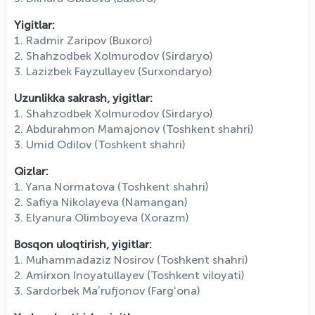
Yigitlar:
1. Radmir Zaripov (Buxoro)
2. Shahzodbek Xolmurodov (Sirdaryo)
3. Lazizbek Fayzullayev (Surxondaryo)
Uzunlikka sakrash, yigitlar:
1. Shahzodbek Xolmurodov (Sirdaryo)
2. Abdurahmon Mamajonov (Toshkent shahri)
3. Umid Odilov (Toshkent shahri)
Qizlar:
1. Yana Normatova (Toshkent shahri)
2. Safiya Nikolayeva (Namangan)
3. Elyanura Olimboyeva (Xorazm)
Bosqon uloqtirish, yigitlar:
1. Muhammadaziz Nosirov (Toshkent shahri)
2. Amirxon Inoyatullayev (Toshkent viloyati)
3. Sardorbek Maʼrufjonov (Fargʻona)