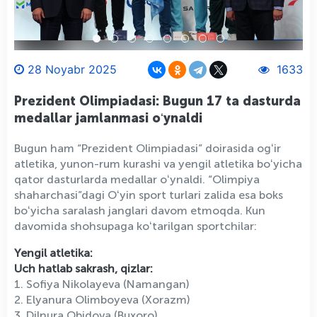
28 Noyabr 2025
1633
Prezident Olimpiadasi: Bugun 17 ta dasturda
medallar jamlanmasi oʻynaldi
Bugun ham “Prezident Olimpiadasi” doirasida ogʻir
atletika, yunon-rum kurashi va yengil atletika boʻyicha
qator dasturlarda medallar oʻynaldi. “Olimpiya
shaharchasi”dagi Oʻyin sport turlari zalida esa boks
boʻyicha saralash janglari davom etmoqda. Kun
davomida shohsupaga koʻtarilgan sportchilar:
Yengil atletika:
Uch hatlab sakrash, qizlar:
1. Sofiya Nikolayeva (Namangan)
2. Elyanura Olimboyeva (Xorazm)
3. Dilnura Obidova (Buxoro)