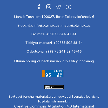
Manzil: Toshkent 100027, Botir Zokirov ko'chasi, 6
E-pochta: info@olympic.uz ,
media@olympic.uz
Qo‘mita: +99871 244 41 41
Tibbiyot markazi: +99855 502 88 44
Qabulxona: +998 71 241 52 45/46
Obuna bo'ling va hech narsani o'tkazib yubormang
Saytdagi barcha materiallardan quyidagi lisenziya bo‘yicha
foydalanish mumkin:
Creative Commons Attribution 4.0 International