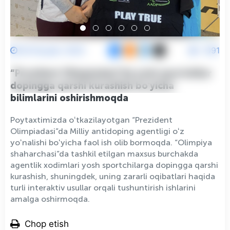
28 Noyabr 2025
1091
“Prezident Olimpiadasi”da yosh sportchilar
dopingga qarshi kurashish boʻyicha
bilimlarini oshirishmoqda
Poytaxtimizda oʻtkazilayotgan “Prezident
Olimpiadasi”da Milliy antidoping agentligi oʻz
yoʻnalishi boʻyicha faol ish olib bormoqda. “Olimpiya
shaharchasi”da tashkil etilgan maxsus burchakda
agentlik xodimlari yosh sportchilarga dopingga qarshi
kurashish, shuningdek, uning zararli oqibatlari haqida
turli interaktiv usullar orqali tushuntirish ishlarini
amalga oshirmoqda.
Chop etish